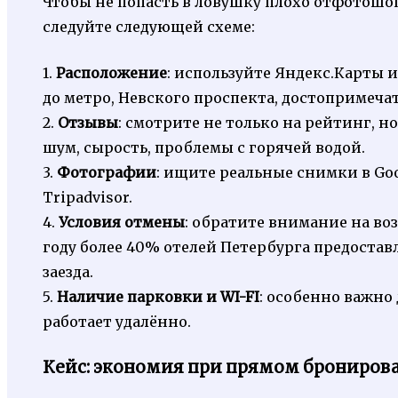
Чтобы не попасть в ловушку плохо отфотош
следуйте следующей схеме:
1.
Расположение
: используйте Яндекс.Карты 
до метро, Невского проспекта, достопримеча
2.
Отзывы
: смотрите не только на рейтинг, н
шум, сырость, проблемы с горячей водой.
3.
Фотографии
: ищите реальные снимки в Goo
Tripadvisor.
4.
Условия отмены
: обратите внимание на во
году более 40% отелей Петербурга предостав
заезда.
5.
Наличие парковки и WI-FI
: особенно важно 
работает удалённо.
Кейс: экономия при прямом брониров