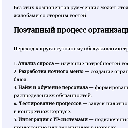
Без этих компонентов рум-сервис может стол
жалобами со стороны гостей.
Поэтапный процесс организаци
Переход к круглосуточному обслуживанию тр
1.
Анализ спроса
— изучение потребностей гос
2.
Разработка ночного меню
— создание огран
блюд.
3.
Найм и обучение персонала
— формировани
распределением обязанностей.
4.
Тестирование процессов
— запуск пилотно
в конкретном корпусе.
5.
Интеграция с IT-системами
— подключение
приложению или терминалам в номерах.