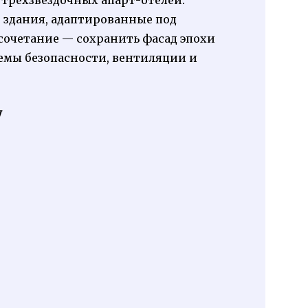
трехзвездочных апарт-отелей.
 здания, адаптированные под
 сочетание — сохранить фасад эпохи
емы безопасности, вентиляции и
у