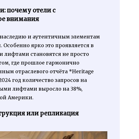
: почему отели с
ре внимания
у наследию и аутентичным элементам
 Особенно ярко это проявляется в
и лифтами становятся не просто
том, где прошлое гармонично
ным отраслевого отчёта *Heritage
о 2024 год количество запросов на
ными лифтами выросло на 38%,
ной Америки.
струкция или репликация