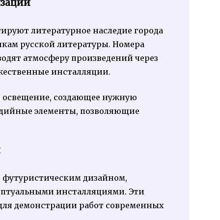
изации
тируют литературное наследие города
икам русской литературы. Номера
водят атмосферу произведений через
ожественные инсталляции.
 освещение, создающее нужную
едийные элементы, позволяющие
и
с футуристическим дизайном,
птуальными инсталляциями. Эти
 для демонстрации работ современных