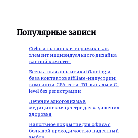
Популярные записи
Cielo: итальянская керамика как
элемент индивидуального дизайна
ванной комнаты
Бесплатная аналитика iGaming и
база контактов affiliate-индустрии:
компании, CPA-сети, TG-каналы и C-
level без регистрации
Лечение алкоголизма в
медицинском центре для улучшения
здоровья
Напольное покрытие для офиса с
большой проходимостью надежный
выбор