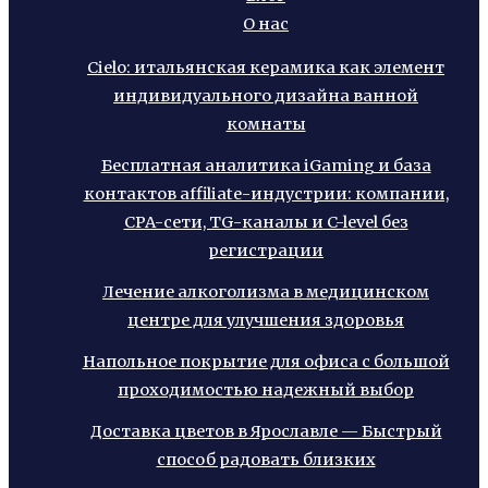
О нас
Cielo: итальянская керамика как элемент
индивидуального дизайна ванной
комнаты
Бесплатная аналитика iGaming и база
контактов affiliate-индустрии: компании,
CPA-сети, TG-каналы и C-level без
регистрации
Лечение алкоголизма в медицинском
центре для улучшения здоровья
Напольное покрытие для офиса с большой
проходимостью надежный выбор
Доставка цветов в Ярославле — Быстрый
способ радовать близких